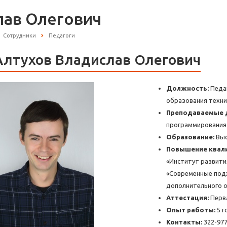
лав Олегович
Сотрудники
Педагоги
Алтухов Владислав Олегович
Должность:
Педа
образования техни
Преподаваемые 
программирования 
Образование:
Выс
Повышение квал
«Институт развити
«Современные под
дополнительного о
Аттестация:
Перв
Опыт работы:
5 г
Контакты:
322-97