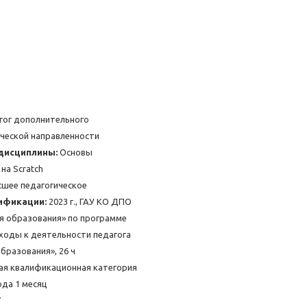
гог дополнительного
ческой направленности
дисциплины:
Основы
на Scratch
шее педагогическое
ификации:
2023 г., ГАУ КО ДПО
я образования» по программе
ходы к деятельности педагога
бразования», 26 ч
ая квалификационная категория
ода 1 месяц
7